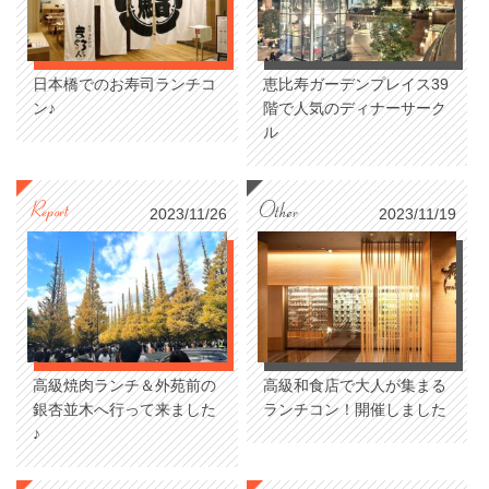
日本橋でのお寿司ランチコ
恵比寿ガーデンプレイス39
ン♪
階で人気のディナーサーク
ル
2023/11/26
2023/11/19
高級焼肉ランチ＆外苑前の
高級和食店で大人が集まる
銀杏並木へ行って来ました
ランチコン！開催しました
♪