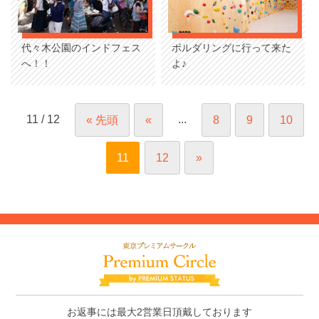
代々木公園のインドフェス
ボルダリングに行って来た
へ！！
よ♪
11 / 12
...
« 先頭
«
8
9
10
11
12
»
お返事には最大2営業日頂戴しております