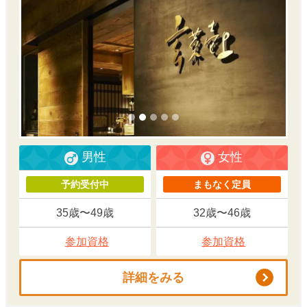
男性
女性
予約受付中
まもなく定員
35歳〜49歳
32歳〜46歳
参加資格
参加資格
詳細をみる