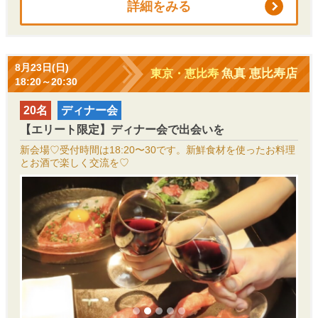
詳細をみる
8月23日(日)
魚真 恵比寿店
東京・恵比寿
18:20～20:30
20名
ディナー会
【エリート限定】ディナー会で出会いを
新会場♡受付時間は18:20〜30です。新鮮食材を使ったお料理
とお酒で楽しく交流を♡