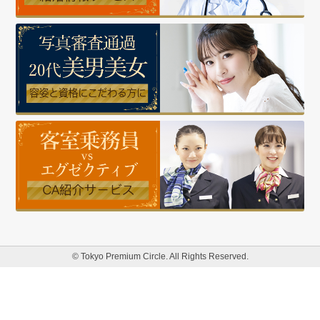
© Tokyo Premium Circle. All Rights Reserved.