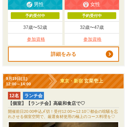
男性
女性
予約受付中
予約受付中
37歳〜52歳
32歳〜47歳
参加資格
参加資格
詳細をみる
9月19日(土)
玄菜壱上
東京・新宿
12:00～14:00
12名
ランチ会
【個室】【ランチ会】高級和食店で♡
開催前日20:00申込〆切！受付12:00〜12:10♡都会の喧騒を忘
れさせる個室空間で、厳選食材使用の極上のコース料理を♡