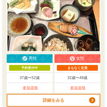
男性
女性
予約受付中
まもなく定員
37歳〜52歳
32歳〜49歳
参加資格
参加資格
詳細をみる