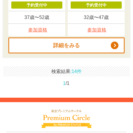
予約受付中
予約受付中
37歳〜52歳
32歳〜47歳
参加資格
参加資格
詳細をみる
検索結果
14件
1
/1