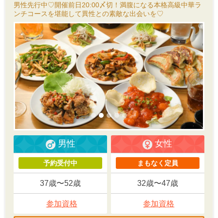
男性先行中♡開催前日20:00〆切！満腹になる本格高級中華ラ
ンチコースを堪能して異性との素敵な出会いを♡
男性
女性
予約受付中
まもなく定員
37歳〜52歳
32歳〜47歳
参加資格
参加資格