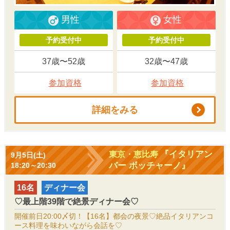
男性
女性
予約受付中
予約受付中
37歳〜52歳
32歳〜47歳
参加資格
参加資格
詳細をみる
『イタリアン
東京・恵比寿
9月5日(土)
バー ボッチャーノ』
18:20～20:30
16名
ディナー会
♡最上階39階で絶景ディナー会♡
開催前日20:00〆切！【16名】都会の夜景♡絶品イタリアンコ
ース料理を味わいながら会話を♡