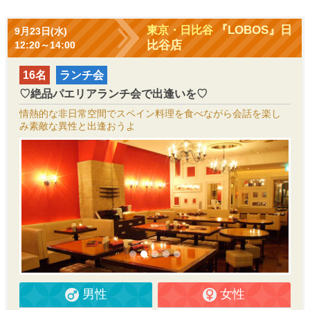
『LOBOS』日
東京・日比谷
9月23日(水)
比谷店
12:20～14:00
16名
ランチ会
♡絶品パエリアランチ会で出逢いを♡
情熱的な非日常空間でスペイン料理を食べながら会話を楽し
み素敵な異性と出逢おうよ
男性
女性