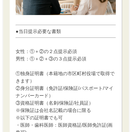
●当日提示必要な書類
女性：①＋②の２点提示必須
男性：①＋②＋③の３点提示必須
①独身証明書（本籍地の市区町村役場で取得で
きます）
②身分証明書（免許証/保険証/パスポート/マイ
ナンバーカード）
③資格証明書（名刺/保険証/社員証）
※保険証は会社名記載の場合に限る
※以下の証明書でも可
・医師・歯科医師：医師資格証/医師免許証(画