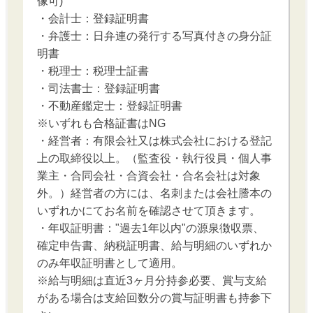
像可)
・会計士：登録証明書
・弁護士：日弁連の発行する写真付きの身分証
明書
・税理士：税理士証書
・司法書士：登録証明書
・不動産鑑定士：登録証明書
※いずれも合格証書はNG
・経営者：有限会社又は株式会社における登記
上の取締役以上。（監査役・執行役員・個人事
業主・合同会社・合資会社・合名会社は対象
外。）経営者の方には、名刺または会社謄本の
いずれかにてお名前を確認させて頂きます。
・年収証明書："過去1年以内"の源泉徴収票、
確定申告書、納税証明書、給与明細のいずれか
のみ年収証明書として適用。
※給与明細は直近3ヶ月分持参必要、賞与支給
がある場合は支給回数分の賞与証明書も持参下