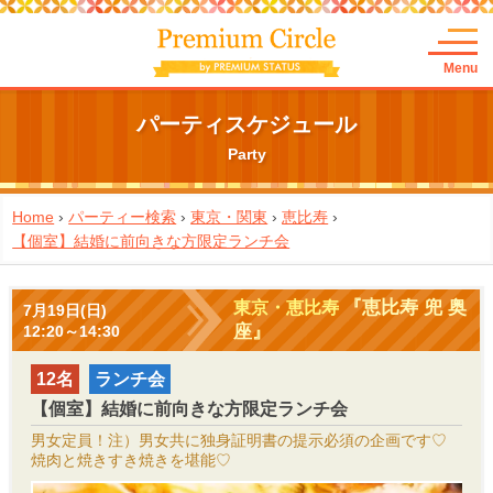
Menu
パーティスケジュール
Party
Home
›
パーティー検索
›
東京・関東
›
恵比寿
›
【個室】結婚に前向きな方限定ランチ会
『恵比寿 兜 奥
東京・恵比寿
7月19日(日)
座』
12:20～14:30
12名
ランチ会
【個室】結婚に前向きな方限定ランチ会
男女定員！注）男女共に独身証明書の提示必須の企画です♡
焼肉と焼きすき焼きを堪能♡