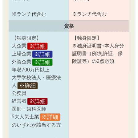
※ランチ代含む
※ランチ代含む
資格
【独身限定】
【独身限定】
※詳細
大企業
※独身証明書+本人身分
証明書（例:免許証、保
※詳細
上場企業
険証等）の2点必須
※詳細
外資企業
年収700万円以上
大手学校法人・医療法
※詳細
人
公務員
※詳細
経営者
医師・歯科医師
※詳細
5大人気士業
のいずれか該当する方