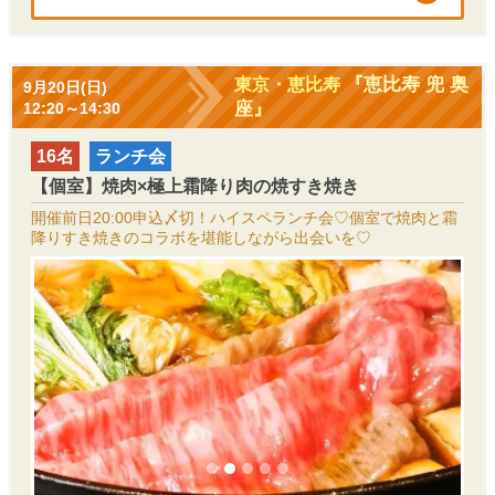
『恵比寿 兜 奥
東京・恵比寿
9月20日(日)
座』
12:20～14:30
16名
ランチ会
【個室】焼肉×極上霜降り肉の焼すき焼き
開催前日20:00申込〆切！ハイスペランチ会♡個室で焼肉と霜
降りすき焼きのコラボを堪能しながら出会いを♡