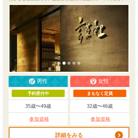
男性
女性
予約受付中
まもなく定員
35歳〜49歳
32歳〜46歳
参加資格
参加資格
詳細をみる