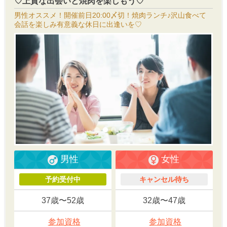
♡上質な出会いと焼肉を楽しもう♡
男性オススメ！開催前日20:00〆切！焼肉ランチ♪沢山食べて
会話を楽しみ有意義な休日に出逢いを♡
男性
女性
予約受付中
キャンセル待ち
37歳〜52歳
32歳〜47歳
参加資格
参加資格