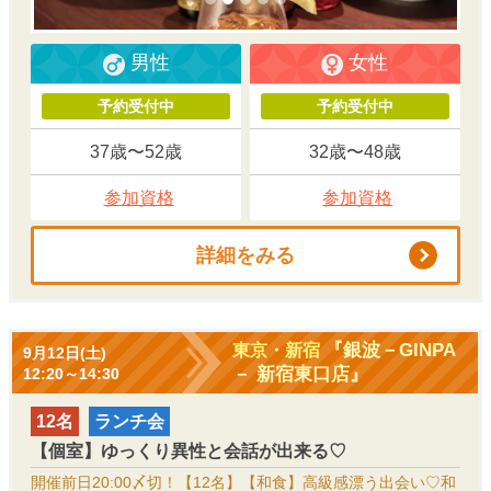
男性
女性
予約受付中
予約受付中
37歳〜52歳
32歳〜48歳
参加資格
参加資格
詳細をみる
『銀波－GINPA
東京・新宿
9月12日(土)
－ 新宿東口店』
12:20～14:30
12名
ランチ会
【個室】ゆっくり異性と会話が出来る♡
開催前日20:00〆切！【12名】【和食】高級感漂う出会い♡和