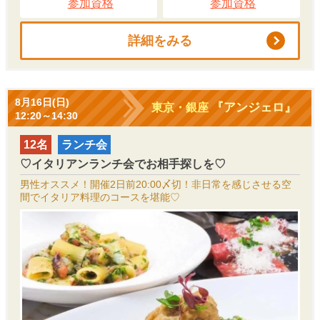
参加資格
参加資格
詳細をみる
8月16日(日)
『アンジェロ』
東京・銀座
12:20～14:30
12名
ランチ会
♡イタリアンランチ会でお相手探しを♡
男性オススメ！開催2日前20:00〆切！非日常を感じさせる空
間でイタリア料理のコースを堪能♡