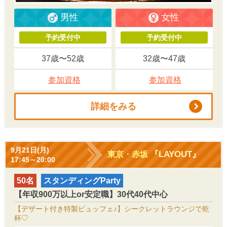
男性
女性
予約受付中
予約受付中
37歳〜52歳
32歳〜47歳
参加資格
参加資格
詳細をみる
9月21日(月)
『LAYOUT』
東京・赤坂
17:45～20:00
50名
スタンディングParty
【年収900万以上or安定職】30代40代中心
【デザート付き特製ビュッフェ♪】シークレットラウンジで乾
杯♡