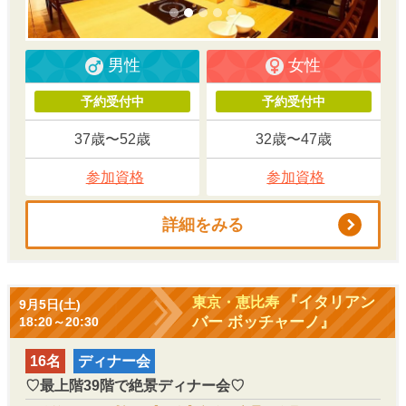
男性
女性
予約受付中
予約受付中
37歳〜52歳
32歳〜47歳
参加資格
参加資格
詳細をみる
『イタリアン
東京・恵比寿
9月5日(土)
バー ボッチャーノ』
18:20～20:30
16名
ディナー会
♡最上階39階で絶景ディナー会♡