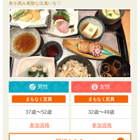
食を囲み素敵な出逢いを♡
男性
女性
まもなく定員
まもなく定員
37歳〜52歳
32歳〜49歳
参加資格
参加資格