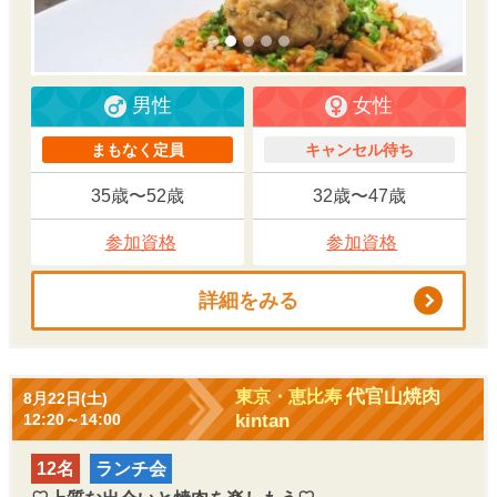
男性
女性
まもなく定員
キャンセル待ち
35歳〜52歳
32歳〜47歳
参加資格
参加資格
詳細をみる
代官山焼肉
東京・恵比寿
8月22日(土)
kintan
12:20～14:00
12名
ランチ会