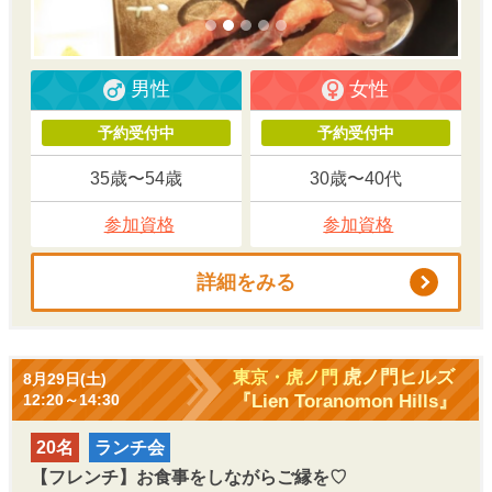
男性
女性
予約受付中
予約受付中
35歳〜54歳
30歳〜40代
参加資格
参加資格
詳細をみる
虎ノ門ヒルズ
東京・虎ノ門
8月29日(土)
『Lien Toranomon Hills』
12:20～14:30
20名
ランチ会
【フレンチ】お食事をしながらご縁を♡