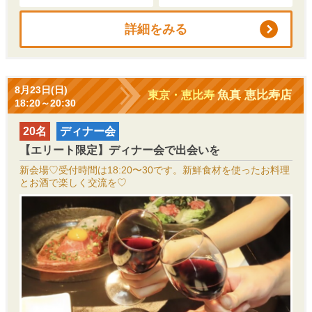
詳細をみる
8月23日(日)
魚真 恵比寿店
東京・恵比寿
18:20～20:30
20名
ディナー会
【エリート限定】ディナー会で出会いを
新会場♡受付時間は18:20〜30です。新鮮食材を使ったお料理
とお酒で楽しく交流を♡