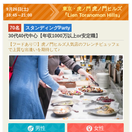
虎ノ門ヒルズ
東京・虎ノ門
9月26日(土)
『Lien Toranomon Hills』
18:45～21:00
70名
スタンディングParty
30代40代中心【年収1000万以上or安定職】
【フードあり♡】虎ノ門ヒルズ人気店のフレンチビュッフェ
で上質な出逢いを期待して♪
男性
女性