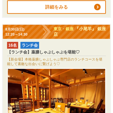
詳細をみる
『小尾羊』 銀座
東京・銀座
8月30日(日)
店
12:20～14:30
16名
ランチ会
【ランチ会】薬膳しゃぶしゃぶを堪能♡
【新会場】本格薬膳しゃぶしゃぶ専門店のランチコースを堪
能して素敵な出会いに繋げよう♡