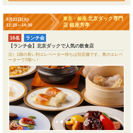
北京ダック専門
東京・銀座
9月22日(火)
店 銀座芳亭
12:20～14:30
16名
ランチ会
【ランチ会】北京ダックで人気の飲食店
注）1階の長い列エレベーター待ちは別店舗です。奥のエレベ
ーターで7階へ！