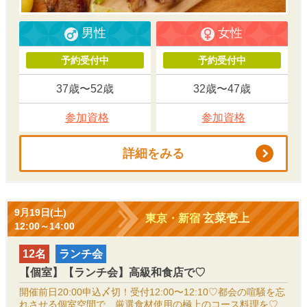
男性
女性
予約受付中
予約受付中
37歳〜52歳
32歳〜47歳
参加資格
参加資格
詳細をみる
9月19日(土)
玄菜壱上
東京・新宿
12:00～14:00
12名
ランチ会
【個室】【ランチ会】高級和食店で♡
開催前日20:00申込〆切！受付12:00〜12:10♡都会の喧騒を忘
れさせる個室空間で、厳選食材使用の極上のコース料理を♡