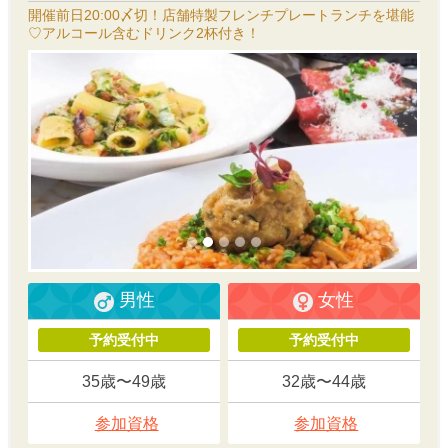
開催前日20:00〆切！店舗特製フレンチプレートランチを堪能
♡アルコール含むドリンク2杯付き！
男性
女性
予約受付中
予約受付中
35歳〜49歳
32歳〜44歳
参加資格
参加資格