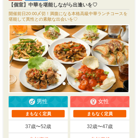
【個室】中華を堪能しながら出逢いを♡
開催前日20:00〆切！満腹になる本格高級中華ランチコースを
堪能して異性との素敵な出会いを♡
男性
女性
まもなく定員
まもなく定員
37歳〜52歳
32歳〜47歳