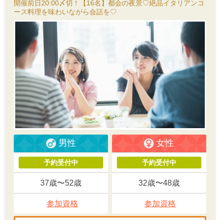
開催前日20:00〆切！【16名】都会の夜景♡絶品イタリアンコ
ース料理を味わいながら会話を♡
男性
女性
予約受付中
予約受付中
37歳〜52歳
32歳〜48歳
参加資格
参加資格