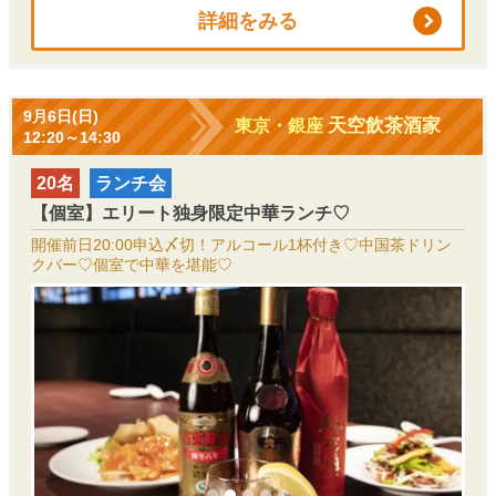
詳細をみる
9月6日(日)
天空飲茶酒家
東京・銀座
12:20～14:30
20名
ランチ会
【個室】エリート独身限定中華ランチ♡
開催前日20:00申込〆切！アルコール1杯付き♡中国茶ドリン
クバー♡個室で中華を堪能♡