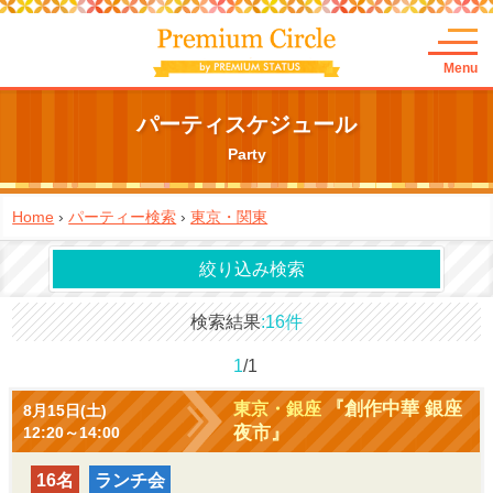
Menu
パーティスケジュール
Party
Home
›
パーティー検索
›
東京・関東
絞り込み検索
検索結果
16件
1
/1
『創作中華 銀座
東京・銀座
8月15日(土)
夜市』
12:20～14:00
16名
ランチ会