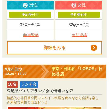
男性
女性
予約受付中
予約受付中
37歳〜52歳
32歳〜47歳
参加資格
参加資格
詳細をみる
『LOBOS』日
東京・日比谷
9月23日(水)
比谷店
12:20～14:00
16名
ランチ会
♡絶品パエリアランチ会で出逢いを♡
情熱的な非日常空間でスペイン料理を食べながら会話を楽し
み素敵な異性と出逢おうよ