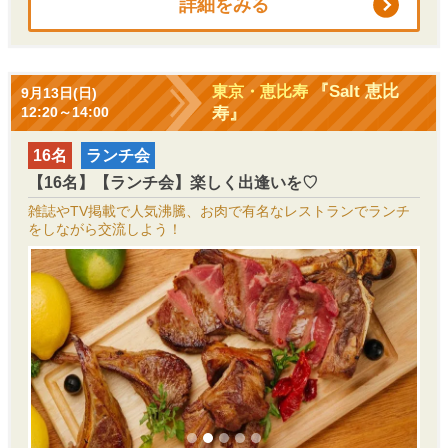
詳細をみる
『Salt 恵比
東京・恵比寿
9月13日(日)
寿』
12:20～14:00
16名
ランチ会
【16名】【ランチ会】楽しく出逢いを♡
雑誌やTV掲載で人気沸騰、お肉で有名なレストランでランチ
をしながら交流しよう！