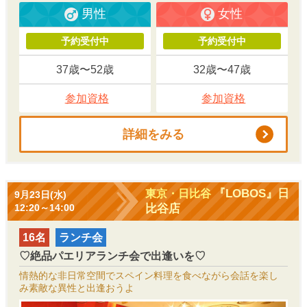
男性
女性
予約受付中
予約受付中
37歳〜52歳
32歳〜47歳
参加資格
参加資格
詳細をみる
『LOBOS』日
東京・日比谷
9月23日(水)
比谷店
12:20～14:00
16名
ランチ会
♡絶品パエリアランチ会で出逢いを♡
情熱的な非日常空間でスペイン料理を食べながら会話を楽し
み素敵な異性と出逢おうよ