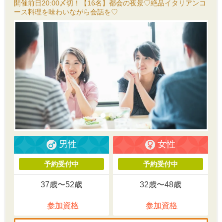
開催前日20:00〆切！【16名】都会の夜景♡絶品イタリアンコ
ース料理を味わいながら会話を♡
男性
女性
予約受付中
予約受付中
37歳〜52歳
32歳〜48歳
参加資格
参加資格