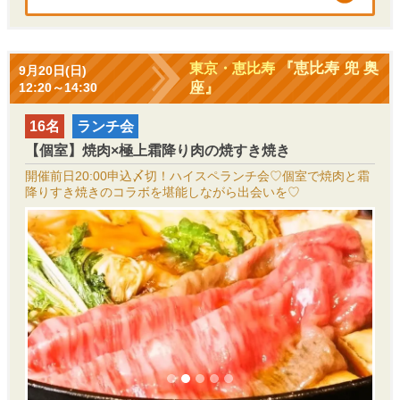
『恵比寿 兜 奥
東京・恵比寿
9月20日(日)
座』
12:20～14:30
16名
ランチ会
【個室】焼肉×極上霜降り肉の焼すき焼き
開催前日20:00申込〆切！ハイスペランチ会♡個室で焼肉と霜
降りすき焼きのコラボを堪能しながら出会いを♡