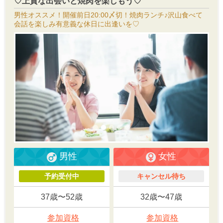
♡上質な出会いと焼肉を楽しもう♡
男性オススメ！開催前日20:00〆切！焼肉ランチ♪沢山食べて
会話を楽しみ有意義な休日に出逢いを♡
男性
女性
予約受付中
キャンセル待ち
37歳〜52歳
32歳〜47歳
参加資格
参加資格