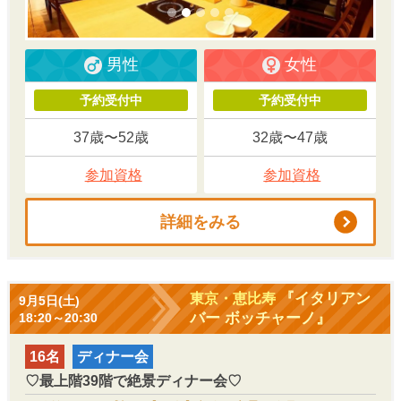
男性
女性
予約受付中
予約受付中
37歳〜52歳
32歳〜47歳
参加資格
参加資格
詳細をみる
『イタリアン
東京・恵比寿
9月5日(土)
バー ボッチャーノ』
18:20～20:30
16名
ディナー会
♡最上階39階で絶景ディナー会♡