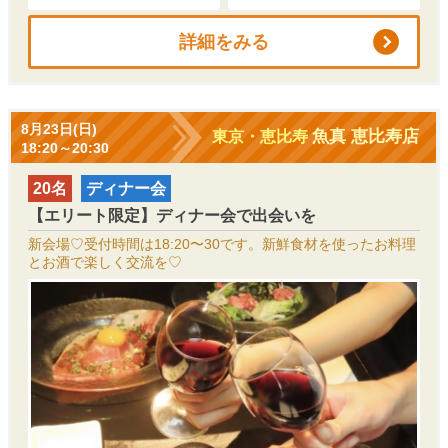
詳細をみる
8月23日(日)
魚真 恵比寿店
東京・恵比寿
18:20～20:30
20名
ディナー会
【エリート限定】ディナー会で出会いを
新会場♡受付時間は18:20〜30です。新鮮食材を使ったお料理
とお酒で楽しく交流を♡