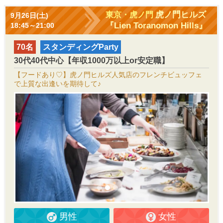
虎ノ門ヒルズ
東京・虎ノ門
9月26日(土)
『Lien Toranomon Hills』
18:45～21:00
70名
スタンディングParty
30代40代中心【年収1000万以上or安定職】
【フードあり♡】虎ノ門ヒルズ人気店のフレンチビュッフェ
で上質な出逢いを期待して♪
男性
女性