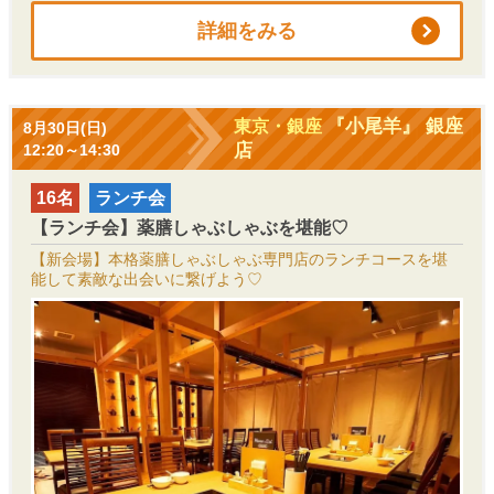
詳細をみる
『小尾羊』 銀座
東京・銀座
8月30日(日)
店
12:20～14:30
16名
ランチ会
【ランチ会】薬膳しゃぶしゃぶを堪能♡
【新会場】本格薬膳しゃぶしゃぶ専門店のランチコースを堪
能して素敵な出会いに繋げよう♡