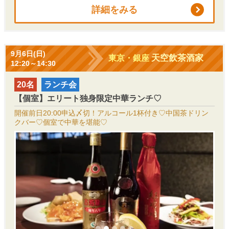
詳細をみる
9月6日(日)
天空飲茶酒家
東京・銀座
12:20～14:30
20名
ランチ会
【個室】エリート独身限定中華ランチ♡
開催前日20:00申込〆切！アルコール1杯付き♡中国茶ドリン
クバー♡個室で中華を堪能♡