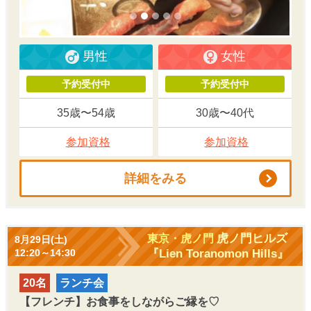
男性
女性
予約受付中
予約受付中
35歳〜54歳
30歳〜40代
参加資格
参加資格
詳細をみる
虎ノ門ヒルズ
東京・虎ノ門
8月29日(土)
『Lien Toranomon Hills』
12:20～14:30
20名
ランチ会
【フレンチ】お食事をしながらご縁を♡