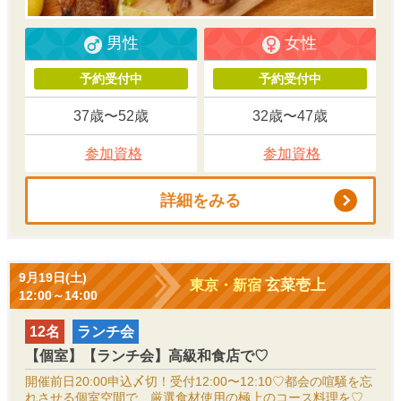
男性
女性
予約受付中
予約受付中
37歳〜52歳
32歳〜47歳
参加資格
参加資格
詳細をみる
9月19日(土)
玄菜壱上
東京・新宿
12:00～14:00
12名
ランチ会
【個室】【ランチ会】高級和食店で♡
開催前日20:00申込〆切！受付12:00〜12:10♡都会の喧騒を忘
れさせる個室空間で、厳選食材使用の極上のコース料理を♡