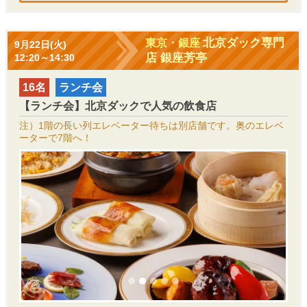
北京ダック専門
東京・銀座
9月22日(火)
店 銀座芳亭
12:20～14:30
16名
ランチ会
【ランチ会】北京ダックで人気の飲食店
注）1階の長い列エレベーター待ちは別店舗です。奥のエレベ
ーターで7階へ！