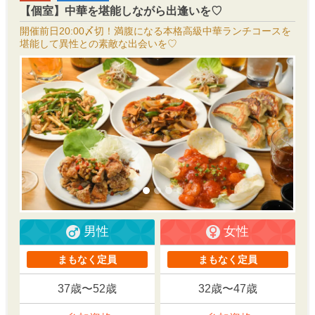
【個室】中華を堪能しながら出逢いを♡
開催前日20:00〆切！満腹になる本格高級中華ランチコースを
堪能して異性との素敵な出会いを♡
男性
女性
まもなく定員
まもなく定員
37歳〜52歳
32歳〜47歳