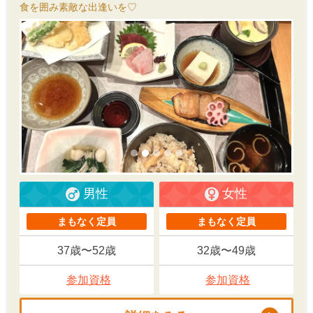
食を囲み素敵な出逢いを♡
男性
女性
まもなく定員
まもなく定員
37歳〜52歳
32歳〜49歳
参加資格
参加資格