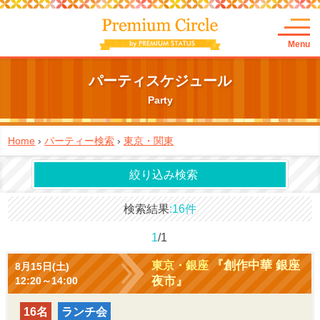
Menu
パーティスケジュール
Party
Home
›
パーティー検索
›
東京・関東
絞り込み検索
検索結果
16件
1
/1
『創作中華 銀座
東京・銀座
8月15日(土)
夜市』
12:20～14:00
16名
ランチ会