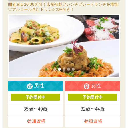
開催前日20:00〆切！店舗特製フレンチプレートランチを堪能
♡アルコール含むドリンク2杯付き！
男性
女性
予約受付中
予約受付中
35歳〜49歳
32歳〜44歳
参加資格
参加資格