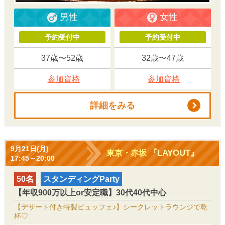
男性
女性
予約受付中
予約受付中
37歳〜52歳
32歳〜47歳
参加資格
参加資格
詳細をみる
9月21日(月)
『LAYOUT』
東京・赤坂
17:45～20:00
50名
スタンディングParty
【年収900万以上or安定職】30代40代中心
【デザート付き特製ビュッフェ♪】シークレットラウンジで乾
杯♡