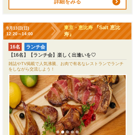
詳細をみる
『Salt 恵比
東京・恵比寿
9月13日(日)
寿』
12:20～14:00
16名
ランチ会
【16名】【ランチ会】楽しく出逢いを♡
雑誌やTV掲載で人気沸騰、お肉で有名なレストランでランチ
をしながら交流しよう！