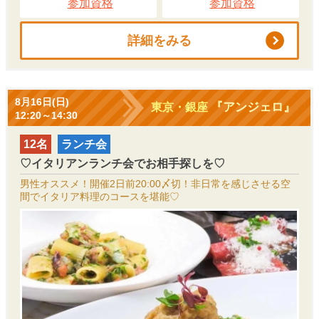
参加資格
参加資格
詳細をみる
8月16日(日)
『アンジェロ』
東京・銀座
12:20～14:30
12名
ランチ会
♡イタリアンランチ会でお相手探しを♡
男性オススメ！開催2日前20:00〆切！非日常を感じさせる空
間でイタリア料理のコースを堪能♡