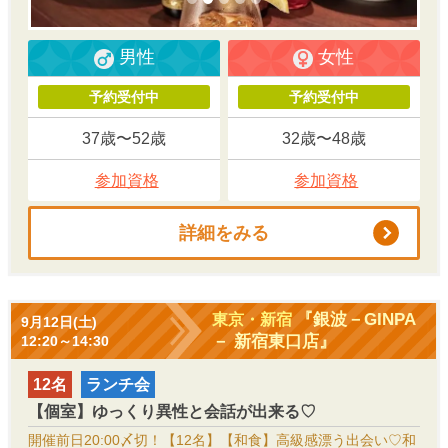
男性
女性
予約受付中
予約受付中
37歳〜52歳
32歳〜48歳
参加資格
参加資格
詳細をみる
『銀波－GINPA
東京・新宿
9月12日(土)
－ 新宿東口店』
12:20～14:30
12名
ランチ会
【個室】ゆっくり異性と会話が出来る♡
開催前日20:00〆切！【12名】【和食】高級感漂う出会い♡和