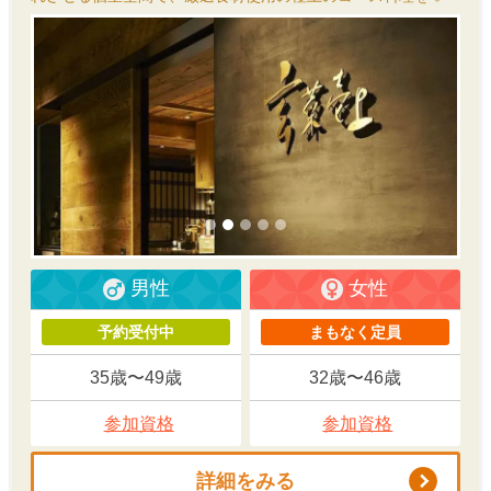
男性
女性
予約受付中
まもなく定員
35歳〜49歳
32歳〜46歳
参加資格
参加資格
詳細をみる