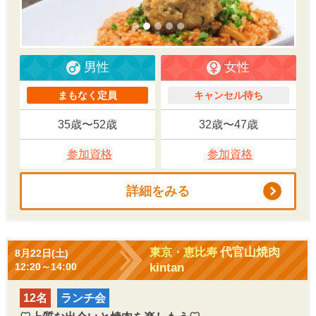
男性
女性
まもなく定員
キャンセル待ち
35歳〜52歳
32歳〜47歳
参加資格
参加資格
詳細をみる
代官山焼肉
東京・恵比寿
8月22日(土)
kintan
12:20～14:00
12名
ランチ会