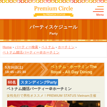
Menu
パーティスケジュール
Party
Home
›
パーティー検索
›
ベトナム
›
ホーチミン
›
ベトナム婚活パーティー＠ホーチミン
The
ベトナム・ホーチミン
5月16日(土)
Royal - All Day Dining
18:45～21:30
60名
スタンディングParty
ベトナム婚活パーティー＠ホーチミン
女性先行で男性オススメ！PREMIUM STATUS Vietnam主催