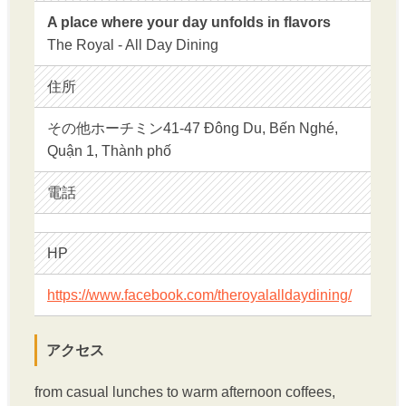
A place where your day unfolds in flavors
The Royal - All Day Dining
住所
その他ホーチミン41-47 Đông Du, Bến Nghé,
Quận 1, Thành phố
電話
HP
https://www.facebook.com/theroyalalldaydining/
アクセス
from casual lunches to warm afternoon coffees,