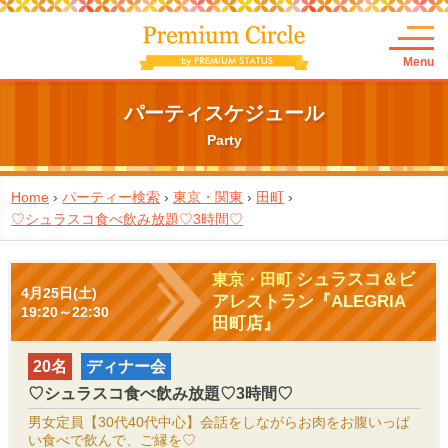
Menu
パーティスケジュール
Party
Home
›
パーティー検索
›
東京・関東
›
田町
›
♡シュラスコ食べ飲み放題♡3時間♡
シュラスコ＆ビ
東京・田町
4月25日(土)
アレストラン『ALEGRIA
19:20～22:30
田町店』
20名
ディナー会
♡シュラスコ食べ飲み放題♡3時間♡
男女定員【30代40代中心】会話をしながらお肉をお腹いっぱ
い食べで飲んで、ご縁を♡