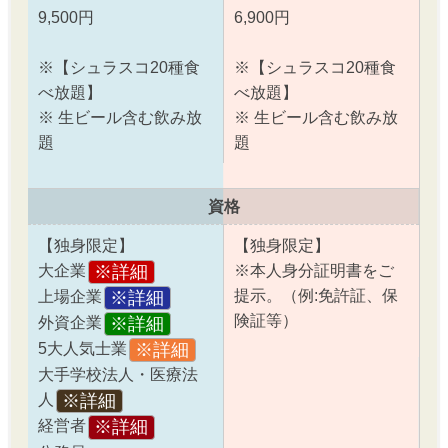
9,500円
6,900円
※【シュラスコ20種食
※【シュラスコ20種食
べ放題】
べ放題】
※ 生ビール含む飲み放
※ 生ビール含む飲み放
題
題
資格
【独身限定】
【独身限定】
※詳細
大企業
※本人身分証明書をご
提示。（例:免許証、保
※詳細
上場企業
険証等）
※詳細
外資企業
※詳細
5大人気士業
大手学校法人・医療法
※詳細
人
※詳細
経営者