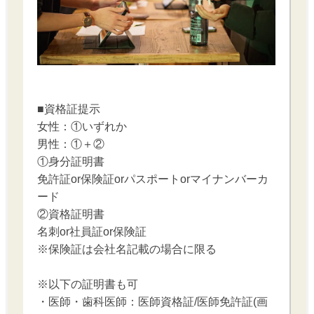
■資格証提示
女性：①いずれか
男性：①＋②
①身分証明書
免許証or保険証orパスポートorマイナンバーカ
ード
②資格証明書
名刺or社員証or保険証
※保険証は会社名記載の場合に限る
※以下の証明書も可
・医師・歯科医師：医師資格証/医師免許証(画