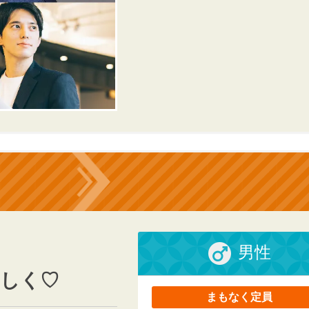
男性
楽しく♡
まもなく定員