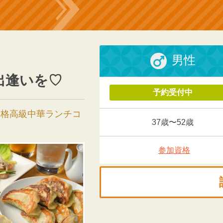
男性
出逢いを♡
予約受付中
本格高級中華ランチコ
37歳〜52歳
参加資格