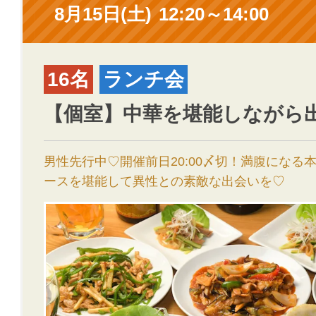
8月15日(土)
12:20～14:00
16名
ランチ会
【個室】中華を堪能しながら
男性先行中♡開催前日20:00〆切！満腹になる
ースを堪能して異性との素敵な出会いを♡