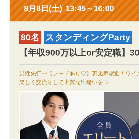
8月8日(土)
13:45～16:00
80名
スタンディングParty
【年収900万以上or安定職】3
男性先行中【フードあり♡】恵比寿駅近！ワイ
楽しく交流そして上質な出逢いを♡