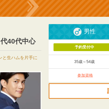
男性
0代40代中心
予約受付中
ンと生ハムを片手に
35歳～54歳
参加資格