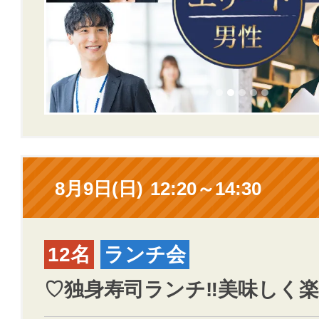
8月9日(日)
12:20～14:30
12名
ランチ会
♡独身寿司ランチ‼️美味しく