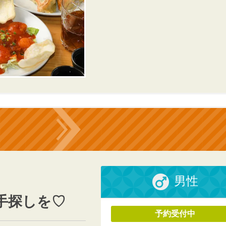
男性
手探しを♡
予約受付中