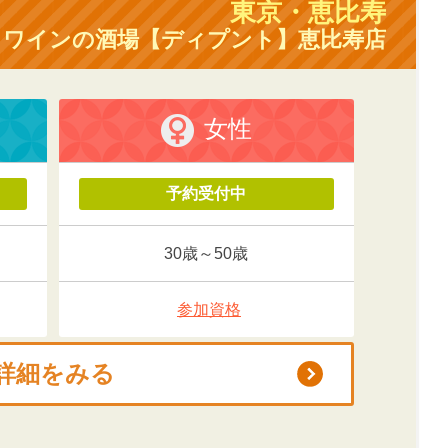
東京・恵比寿
ワインの酒場【ディプント】恵比寿店
女性
予約受付中
30歳～50歳
参加資格
詳細をみる