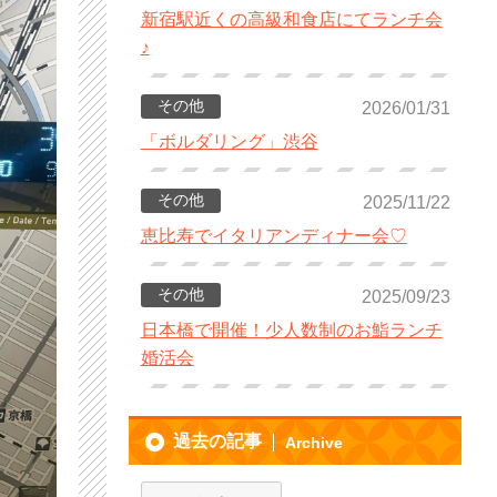
新宿駅近くの高級和食店にてランチ会
♪
その他
2026/01/31
「ボルダリング」渋谷
その他
2025/11/22
恵比寿でイタリアンディナー会♡
その他
2025/09/23
日本橋で開催！少人数制のお鮨ランチ
婚活会
過去の記事
Archive