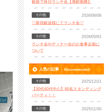
銀座で休日ランチ会【海鮮御膳】
その他
2026/06/06
♡新宿銀波様にてランチ会♡
その他
2026/05/01
ランチ会やディナー会のお食事企画に
ついて
人気の記事
Recommended
その他
2025/12/21
【30代40代中心】60名スタンディング
パーティ！！
その他
2025/11/30